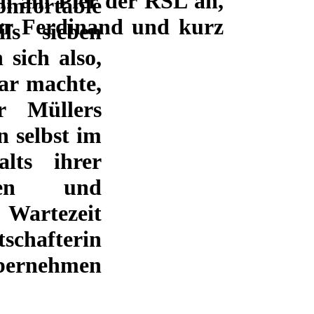
en am Pier der RSL an,
mfortable
vor Ferdinand und kurz
ls sieben
sich also,
ar machte,
r Müllers
 selbst im
lts ihrer
den und
Wartezeit
schafterin
ernehmen