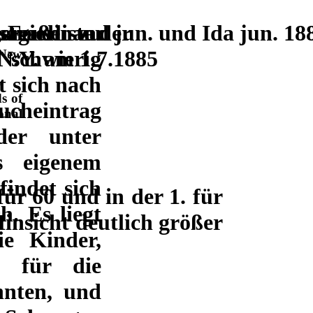
straße zu
ten
Ferdinand jun. und Ida jun. 18
agierliste der
schwierig
N.Y. am 1.7.1885
 New
t sich nach
r
s of
ucheintrag
onal
der unter
s eigenem
indet sich
für 60 und in der 1. für
. Es liegt
Hinsicht deutlich größer
e Kinder,
, für die
hnten, und