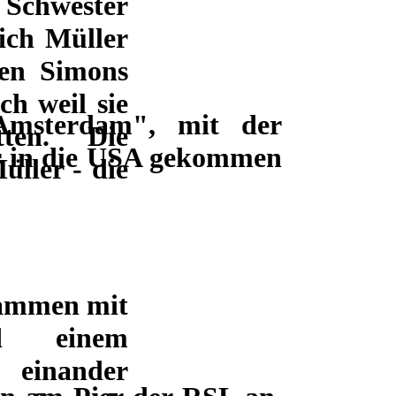
 Schwester
ich Müller
den Simons
h weil sie
"Amsterdam", mit der
ten. Die
r in die USA gekommen
üller - die
sammen mit
nd einem
inander