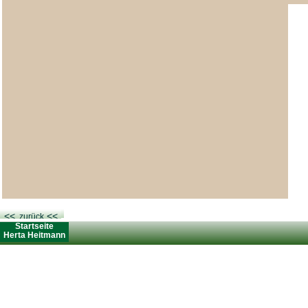
<<
<<
<<
<<
zurück
zurück
Startseite
rta Heitmann