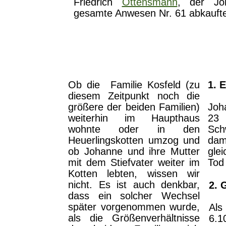
Friedrich
Ottensmann
, der Jo
gesamte Anwesen Nr.
f
61 abkauft
Ob die Familie Kosfeld (zu
1. 
diesem Zeitpunkt noch die
größere der beiden Familien)
Joh
weiterhin im Haupthaus
23 
wohnte oder in den
Sch
Heuerlingskotten umzog und
dam
ob Johanne und ihre Mutter
gle
mit dem Stiefvater weiter im
Tod 
Kotten lebten, wissen wir
nicht. Es ist auch denkbar,
2. 
dass ein solcher Wechsel
später vorgenommen wurde,
Als
als die Größenverhältnisse
6.1