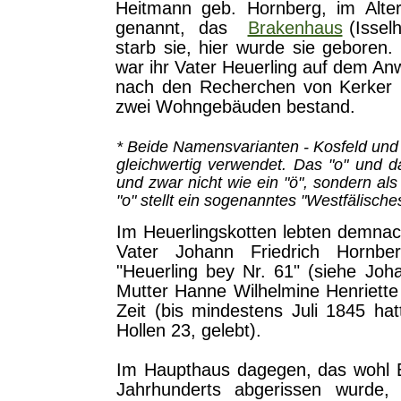
Heitmann geb. Hornberg, im Alter
genannt, das
Brakenhaus
(Isselh
starb sie, hier wurde sie geboren.
war ihr Vater Heuerling auf dem An
nach den Recherchen von Kerker 
zwei Wohngebäuden bestand.
* Beide Namensvarianten - Kosfeld und
gleichwertig verwendet. Das "o" und 
und zwar nicht wie ein "ö", sondern als
"o" stellt ein sogenanntes "Westfälisch
Im Heuerlingskotten lebten demnach
Vater Johann Friedrich Hornb
"Heuerling bey Nr. 61" (siehe Joh
Mutter Hanne Wilhelmine Henriette 
Zeit (bis mindestens Juli 1845 ha
Hollen 23, gelebt).
Im Haupthaus dagegen, das wohl 
Jahrhunderts abgerissen wurde,