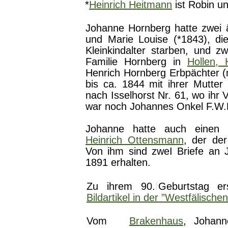
*
Heinrich Heitmann
ist Robin u
Johanne Hornberg hatte zwei 
und Marie Louise (*1843), d
Kleinkindalter starben, und 
Familie Hornberg in
Hollen,
Henrich Hornberg Erbpächter (n
bis ca. 1844 mit ihrer Mutter
nach Isselhorst Nr. 61, wo ihr
war noch Johannes Onkel F.W.K
Johanne hatte auch einen 
Heinrich Ottensmann
, der de
Von ihm sind zweI Briefe an
1891 erhalten.
Zu ihrem 90.
f
Geburtstag er
Bildartikel
in
der ”Westfälischen
Vom
Brakenhaus
, Johann