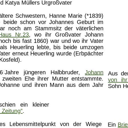
nd Katya Müllers Urgroßvater
ältere Schwestern, Hanne Marie (*1839)
ie beide schon vor Johannes Geburt im
zwar noch am Stammsitz der väterlichen
 Haus Nr.23
, wo ihr Großvater Johann
och bis fast 1860) war und wo ihr Vater
 als Heuerling lebte, bis beide umzogen
 Vater erneut Heuerling wurde (Erbpächter
osfeld).
6
f
Jahre jüngeren Halbbruder,
Johann
Aus de
r zweiten Ehe ihrer Mutter entstammte.
von ihr
 Johanne und ihren Mann aus dem Jahr
Sohn He
schien ein kleiner
 Zeitung”
.
es Lebensmittelpunkt von der Wiege
Ein
Bri