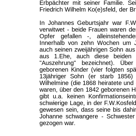
Erbpächter mit seiner Familie. S
Friedrich Wilhelm Ko(e)sfeld, der Br
In Johannes Geburtsjahr war F.W
verwitwet - beide Frauen waren d
Opfer gefallen -, alleinstehen
Innerhalb von zehn Wochen um J
auch seinen zweijährigen Sohn aus
aus 1.Ehe, auch diese beiden 
"Auszehrung" bezeichnet). Übe
geborenen Kinder (vier folgten spä
13jähriger Sohn (er starb 1856)
Wilhelmine (die 1868 heiratete un
waren, über den 1842 geborenen He
gibt u.a. keinen Konfirmationsei
schwierige Lage, in der F.W.Kosfel
gewesen sein, dass seine bis dahi
Johanne schwangere - Schwester
gezogen war.