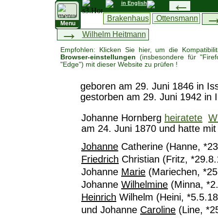
←
in English
Brakenhaus
Ottensmann
Menu
→
Wilhelm Heitmann
Empfohlen: Klicken Sie hier, um die Kompatibilit
Browser-einstellungen
(insbesondere für "Firef
"Edge") mit dieser Website zu prüfen !
geboren am 29. Juni 1846 in Is
gestorben am 29. Juni 1942 in I
Johanne Hornberg
heiratete
W
am 24. Juni 1870 und hatte mit
Johanne
Catherine (Hanne, *23
Friedrich
Christian (Fritz, *29.
Johanne
Marie
(Mariechen, *25
Johanne
Wilhelmine
(Minna, *2
Heinrich
Wilhelm (Heini, *5.5.1
und Johanne
Caroline
(Line, *2