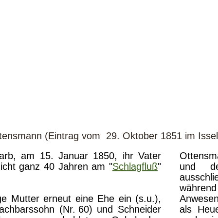
tensmann (Eintrag vom 29. Oktober 1851 im Issel
arb, am 15. Januar 1850, ihr Vater
Ottensma
nicht ganz 40 Jahren am "
Schlagfluß
"
und d
ausschl
währen
ge Mutter erneut eine Ehe ein (s.u.),
Anwesen
achbarssohn (Nr.
f
60) und Schneider
als Heu