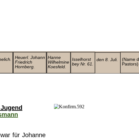
Heuerl. Johann
Hanne
helich.
Isselhorst
(Name d
den 8. Juli.
Friedrich
Wilhelmine
bey Nr. 61.
Pastors)
Hornberg.
Koesfeld.
 Jugend
smann
 war für Johanne