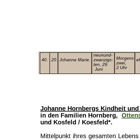
neunund-
Morgens
40.
20.
Johanne Marie.
zwanzigs-
e
zwei,
.
ten, 29.
2 Uhr
Juni
Johanne Hornbergs Kindheit und
in den Familien Hornberg,
Otten
und Kosfeld / Koesfeld*.
Mittelpunkt ihres gesamten Lebens