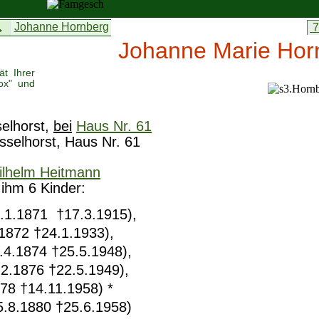
→
Johanne Hornberg
7
Johanne Marie Hor
ät Ihrer
ox" und
selhorst,
bei
Haus Nr. 61
sselhorst, Haus Nr. 61
ilhelm Heitmann
 ihm 6 Kinder:
.1.1871 †17.3.1915),
8.1872 †24.1.1933),
.4.1874 †25.5.1948),
.2.1876 †22.5.1949),
878 †14.11.1958) *
5.8.1880 †25.6.1958)