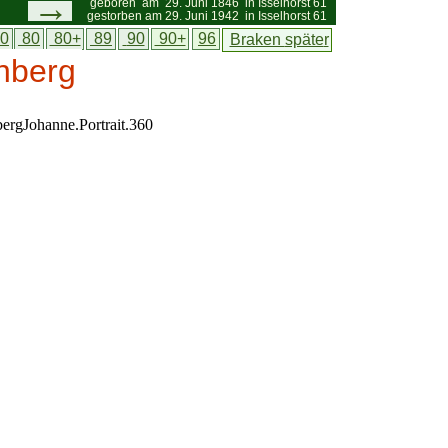
→
geboren am 29. Juni 1846 in Isselhorst 61
gestorben am 29. Juni 1942 in Isselhorst 61
0
80
80+
89
90
90+
96
Braken
späte
r
nberg