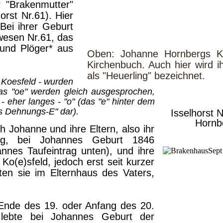
 "Brakenmutter"
orst Nr.61). Hier
 Bei ihrer Geburt
wesen Nr.61, das
und Plöger* aus
Oben: Johanne Hornbergs Kon
Kirchenbuch. Auch hier wird i
als "Heuerling" bezeichnet.
 Koesfeld - wurden
das "oe" werden gleich ausgesprochen,
 - eher langes - "o" (das "e" hinter dem
es Dehnungs-E" dar).
Isselhorst 
Hornb
 Johanne und ihre Eltern, also ihr
erg, bei Johannes Geburt 1846
annes Taufeintrag unten), und ihre
Ko(e)sfeld, jedoch erst seit kurzer
tten sie im Elternhaus des Vaters,
Ende des 19. oder Anfang des 20.
 lebte bei Johannes Geburt der