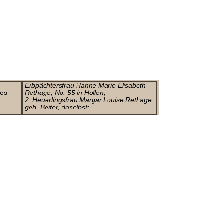
Erbpächtersfrau Hanne Marie Elisabeth
es
Rethage, No. 55 in Hollen,
2. Heuerlingsfrau Margar.Louise Rethage
geb. Beiter, daselbst;