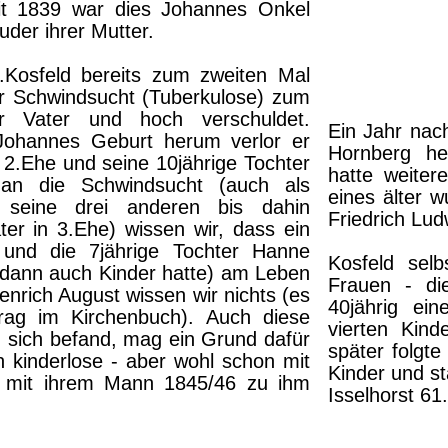
eit 1839 war dies Johannes Onkel
uder ihrer Mutter.
.Kosfeld bereits zum zweiten Mal
er Schwindsucht (Tuberkulose) zum
der Vater und hoch verschuldet.
Ein Jahr nac
ohannes Geburt herum verlor er
Hornberg he
 2.Ehe und seine 10jährige Tochter
hatte weiter
an die Schwindsucht (auch als
eines älter 
r seine drei anderen bis dahin
Friedrich Lud
ter in 3.Ehe) wissen wir, dass ein
 und die 7jährige Tochter Hanne
Kosfeld selb
d dann auch Kinder hatte) am Leben
Frauen - die
nrich August wissen wir nichts (es
40jährig ei
ntrag im Kirchenbuch). Auch diese
vierten Kind
d sich befand, mag ein Grund dafür
später folgte
n kinderlose - aber wohl schon mit
Kinder und st
 mit ihrem Mann 1845/46 zu ihm
Isselhorst 61.