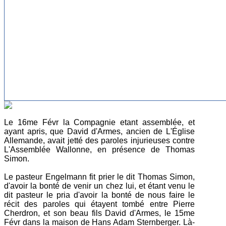
Le 16me Févr la Compagnie etant assemblée, et
ayant apris, que David d'Armes, ancien de L'Église
Allemande, avait jetté des paroles injurieuses contre
L'Assemblée Wallonne, en présence de Thomas
Simon.
Le pasteur Engelmann fit prier le dit Thomas Simon,
d'avoir la bonté de venir un chez lui, et étant venu le
dit pasteur le pria d'avoir la bonté de nous faire le
récit des paroles qui étayent tombé entre Pierre
Cherdron, et son beau fils David d'Armes, le 15me
Févr dans la maison de Hans Adam Sternberger. Là-