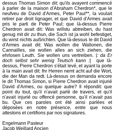
dessus Thomas Simon dit: qu'ils avayent commencé
à parler de la maison d'Abraham Cherdron*, que le
neufveu de David d'Armes, Peter Paul**, la voulait
retirer par droit lignager, et que David d'Armes avait
pris le parti de Peter Paul; que là-dessus Pierre
Cherdron avait dit: Was willstu abtreiben, du hast
genug mit dir zu thun, die Sach ist ja wohl befestiget,
du wirst nichts außrichten. Que là-dessus le dit David
d'Armes avait dit: Was wollen die Wallonen, die
Cannailles, sie wollen alles an sich ziehen, die
ehrlosen Leuth. Sie wollen uns vertreiben. |
: da Er
doch selbst sehr wenig Teutsch kann :|
que là-
dessus, Pierre Cherdron s'était levé, et ayant la porte
à la main avait dit: Ihr Herren nemt acht auf die Wort,
die der Man da redt. Là-dessus on demanda encore
le dit Thomas Simon, si Pierre Cherdron avait injurié
David d'Armes, ou quelque autre? Il répondit: que
point du tout, qu'il n'avait parlé de travers, et qu'il
n'avait injurié ou offencé personne, qu'il n'avait pas
bu. Que ces paroles ont été ainsi parlées et
déposées en notre présence, entre que nous
attestons et certifions par nos signatures.
Engelmann Pasteur
Jacob Weillard Ancien