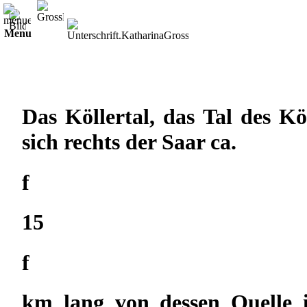
Menu
←
>> Katharinas Schwestern
und ihre Familien >>
Das Köllertal, das Tal des Kö
sich rechts der Saar ca.
f
15
f
km lang von dessen Quelle i