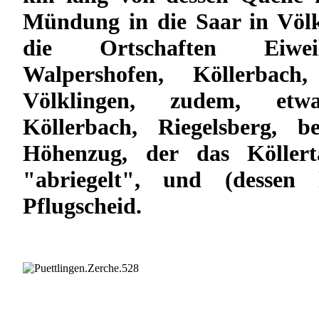
Mündung in die Saar in Völk
die Ortschaften Eiweil
Walpershofen, Köllerbach
Völklingen, zudem, et
Köllerbach, Riegelsberg, 
Höhenzug, der das Köllert
"abriegelt", und (dessen h
Pflugscheid.
Hier, im Dorf Engelfangen, w
Groß geboren, und hier verbrac