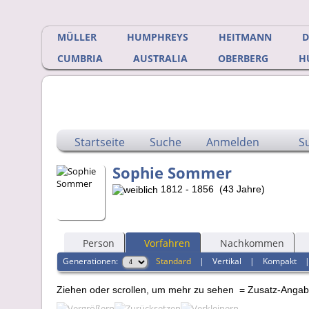
MÜLLER
HUMPHREYS
HEITMANN
CUMBRIA
AUSTRALIA
OBERBERG
H
Startseite
Suche
Anmelden
S
Sophie Sommer
1812 - 1856 (43 Jahre)
Person
Vorfahren
Nachkommen
Generationen:
Standard
|
Vertikal
|
Kompakt
Ziehen oder scrollen, um mehr zu sehen
= Zusatz-Anga