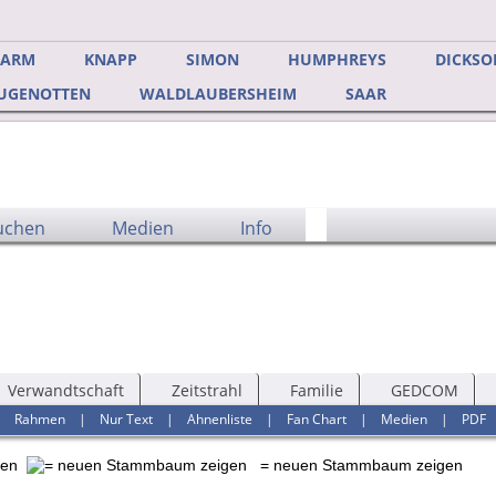
DARM
KNAPP
SIMON
HUMPHREYS
DICKSO
UGENOTTEN
WALDLAUBERSHEIM
SAAR
uchen
Medien
Info
Verwandtschaft
Zeitstrahl
Familie
GEDCOM
|
Rahmen
|
Nur Text
|
Ahnenliste
|
Fan Chart
|
Medien
|
PDF
ben
= neuen Stammbaum zeigen